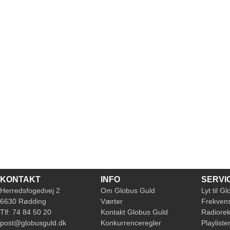
KONTAKT
INFO
SERVI
Herredsfogedvej 2
Om Globus Guld
Lyt til G
6630 Rødding
Værter
Frekven
Tlf: 74 84 50 20
Kontakt Globus Guld
Radiore
post@globusguld.dk
Konkurrenceregler
Playliste